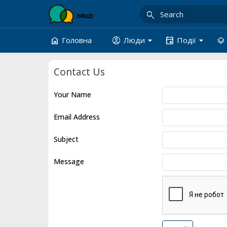
search
arrow_drop_down
arrow_drop_down
home
account_circle
event
layers
Головна
Люди
Події
Contact Us
Your Name
Email Address
Subject
Message