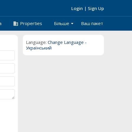
Login
|
Sign Up
arrow_drop_down
business
а
Properties
Більше
Ваш пакет
Language:
Change Language -
Український