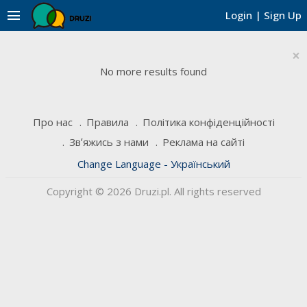
menu
Login
|
Sign Up
×
No more results found
Про нас
Правила
Політика конфіденційності
Звʼяжись з нами
Реклама на сайті
Change Language - Український
Copyright © 2026 Druzi.pl. All rights reserved