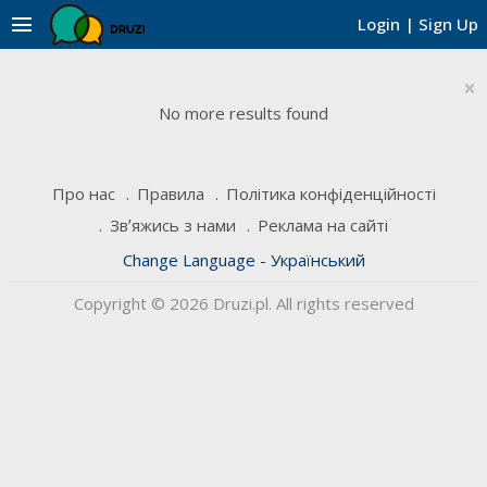
menu
Login
|
Sign Up
×
No more results found
Про нас
Правила
Політика конфіденційності
Звʼяжись з нами
Реклама на сайті
Change Language - Український
Copyright © 2026 Druzi.pl. All rights reserved