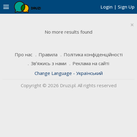
menu
Login
|
Sign Up
×
No more results found
Про нас
Правила
Політика конфіденційності
Звʼяжись з нами
Реклама на сайті
Change Language - Український
Copyright © 2026 Druzi.pl. All rights reserved