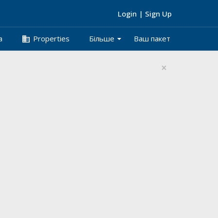
Login
|
Sign Up
arrow_drop_down
business
а
Properties
Більше
Ваш пакет
×