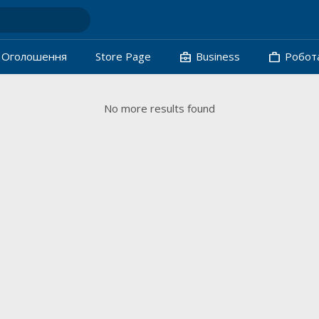
business_center
work
Oголошення
Store Page
Business
Робот
No more results found