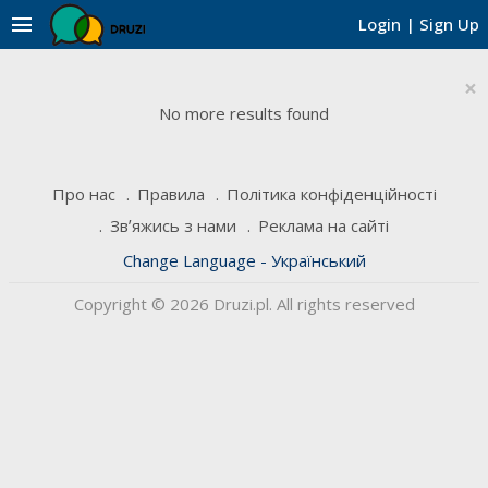
menu
Login
|
Sign Up
×
No more results found
Про нас
Правила
Політика конфіденційності
Звʼяжись з нами
Реклама на сайті
Change Language - Український
Copyright © 2026 Druzi.pl. All rights reserved