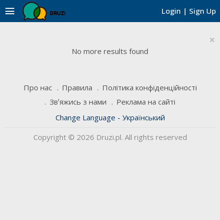
menu
Login
|
Sign Up
×
No more results found
Про нас
Правила
Політика конфіденційності
Звʼяжись з нами
Реклама на сайті
Change Language - Український
Copyright © 2026 Druzi.pl. All rights reserved