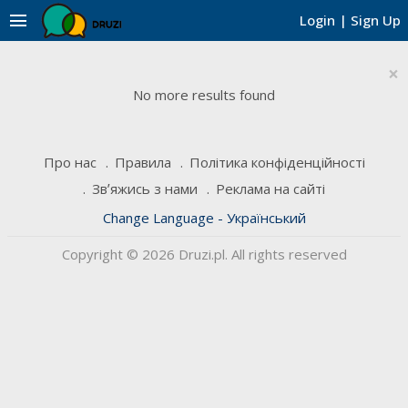
menu
Login
|
Sign Up
×
No more results found
Про нас
Правила
Політика конфіденційності
Звʼяжись з нами
Реклама на сайті
Change Language - Український
Copyright © 2026 Druzi.pl. All rights reserved