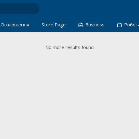
business_center
work
Oголошення
Store Page
Business
Робот
No more results found