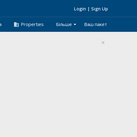
Login
|
Sign Up
arrow_drop_down
business
а
Properties
Більше
Ваш пакет
×