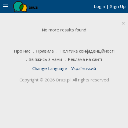
menu
Login
|
Sign Up
×
No more results found
Про нас
Правила
Політика конфіденційності
Звʼяжись з нами
Реклама на сайті
Change Language - Український
Copyright © 2026 Druzi.pl. All rights reserved