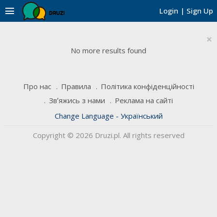
menu
Login
|
Sign Up
×
No more results found
Про нас
Правила
Політика конфіденційності
Звʼяжись з нами
Реклама на сайті
Change Language - Український
Copyright © 2026 Druzi.pl. All rights reserved