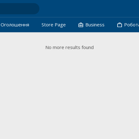
business_center
work
Oголошення
Store Page
Business
Робот
No more results found