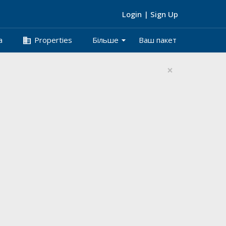
Login
|
Sign Up
arrow_drop_down
business
а
Properties
Більше
Ваш пакет
×