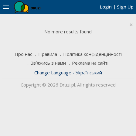
menu
Login
|
Sign Up
×
No more results found
Про нас
Правила
Політика конфіденційності
Звʼяжись з нами
Реклама на сайті
Change Language - Український
Copyright © 2026 Druzi.pl. All rights reserved