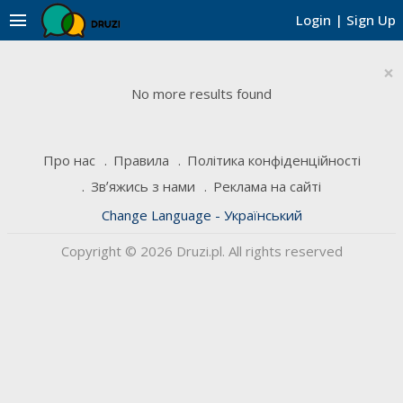
menu
Login
|
Sign Up
×
No more results found
Про нас
Правила
Політика конфіденційності
Звʼяжись з нами
Реклама на сайті
Change Language - Український
Copyright © 2026 Druzi.pl. All rights reserved