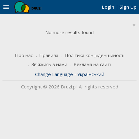
menu
Login
|
Sign Up
×
No more results found
Про нас
Правила
Політика конфіденційності
Звʼяжись з нами
Реклама на сайті
Change Language - Український
Copyright © 2026 Druzi.pl. All rights reserved