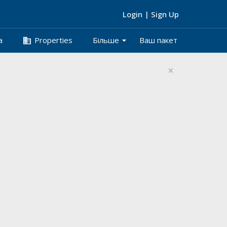
Login
|
Sign Up
arrow_drop_down
business
а
Properties
Більше
Ваш пакет
×