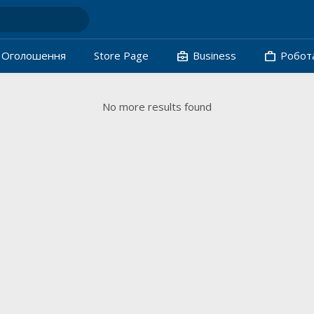
business_center
work
Oголошення
Store Page
Business
Робот
No more results found