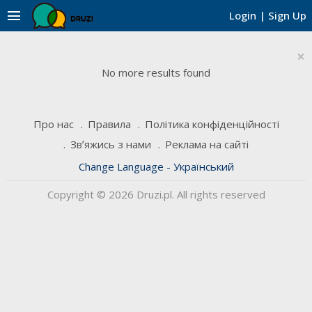
menu
Login
|
Sign Up
×
No more results found
Про нас
Правила
Політика конфіденційності
Звʼяжись з нами
Реклама на сайті
Change Language - Український
Copyright © 2026 Druzi.pl. All rights reserved