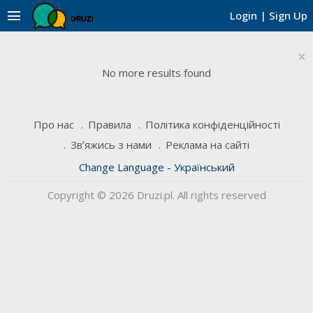
menu
Login
|
Sign Up
×
No more results found
Про нас
Правила
Політика конфіденційності
Звʼяжись з нами
Реклама на сайті
Change Language - Український
Copyright © 2026 Druzi.pl. All rights reserved