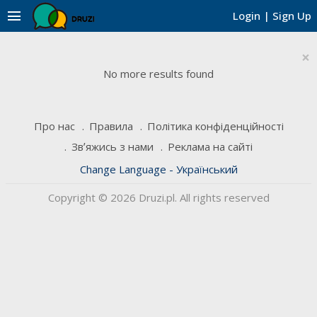
menu
Login
|
Sign Up
×
No more results found
Про нас
Правила
Політика конфіденційності
Звʼяжись з нами
Реклама на сайті
Change Language - Український
Copyright © 2026 Druzi.pl. All rights reserved