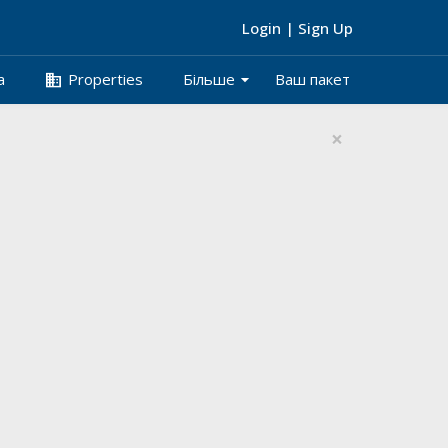
Login
|
Sign Up
arrow_drop_down
business
а
Properties
Більше
Ваш пакет
×