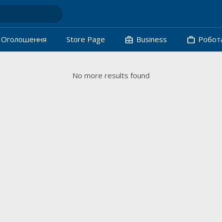
business_center
work
Oголошення
Store Page
Business
Робот
No more results found