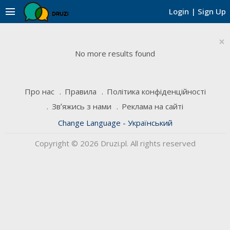
menu
Login
|
Sign Up
×
No more results found
Про нас
Правила
Політика конфіденційності
Звʼяжись з нами
Реклама на сайті
Change Language - Український
Copyright © 2026 Druzi.pl. All rights reserved