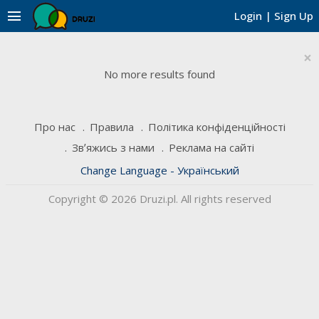
menu
Login
|
Sign Up
×
No more results found
Про нас
Правила
Політика конфіденційності
Звʼяжись з нами
Реклама на сайті
Change Language - Український
Copyright © 2026 Druzi.pl. All rights reserved