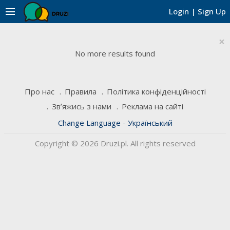
menu
Login
|
Sign Up
×
No more results found
Про нас
Правила
Політика конфіденційності
Звʼяжись з нами
Реклама на сайті
Change Language - Український
Copyright © 2026 Druzi.pl. All rights reserved