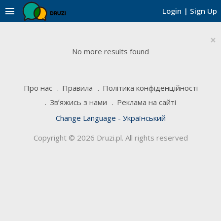
menu
Login
|
Sign Up
×
No more results found
Про нас
Правила
Політика конфіденційності
Звʼяжись з нами
Реклама на сайті
Change Language - Український
Copyright © 2026 Druzi.pl. All rights reserved