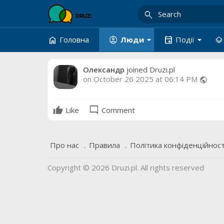
search
arrow_drop_down
arrow_drop_down
home
account_circle
event
layers
Головна
Люди
Події
Олександр
joined Druzi.pl
on October 26 2025 at 06:14 PM
public
mode_comment
Like
Comment
Про нас
Правила
Політика конфіденційност
Copyright © 2026 Druzi.pl. All rights reserved