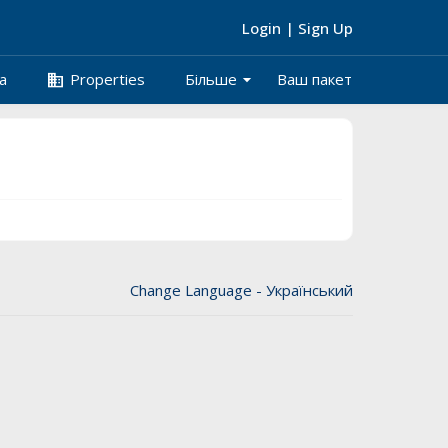
Login
|
Sign Up
arrow_drop_down
business
а
Properties
Більше
Ваш пакет
Change Language - Український